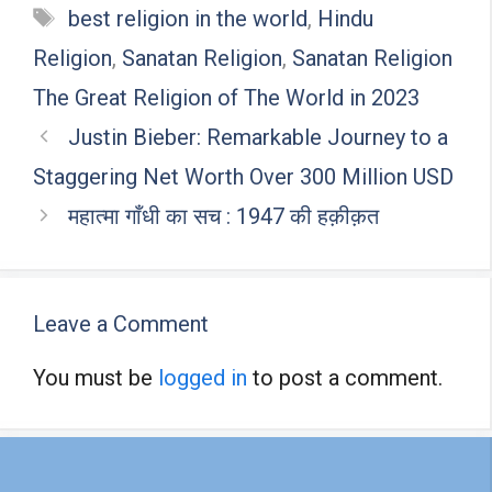
Tags
b
er
es
s
dI
e
best religion in the world
,
Hindu
o
t
A
n
Religion
,
Sanatan Religion
,
Sanatan Religion
o
p
The Great Religion of The World in 2023
k
p
Justin Bieber: Remarkable Journey to a
Staggering Net Worth Over 300 Million USD
महात्मा गाँधी का सच : 1947 की हक़ीक़त
Leave a Comment
You must be
logged in
to post a comment.