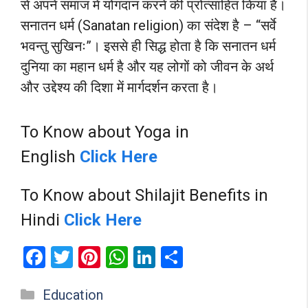
से अपने समाज में योगदान करने की प्रोत्साहित किया है।
सनातन धर्म (Sanatan religion) का संदेश है – “सर्वे
भवन्तु सुखिनः”। इससे ही सिद्ध होता है कि सनातन धर्म
दुनिया का महान धर्म है और यह लोगों को जीवन के अर्थ
और उद्देश्य की दिशा में मार्गदर्शन करता है।
To Know about Yoga in
English
Click Here
To Know about Shilajit Benefits in
Hindi
Click Here
F
T
Pi
W
Li
S
a
wi
nt
h
n
h
Categories
Education
ce
tt
er
at
ke
ar