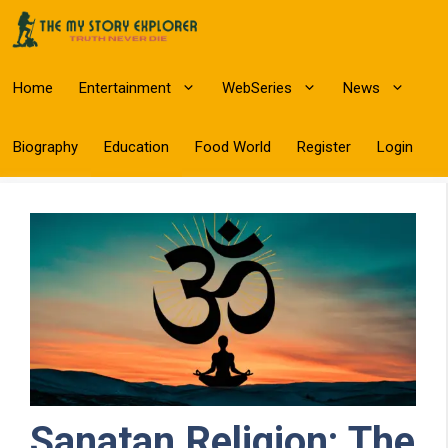
Skip
to
content
Home
Entertainment
WebSeries
News
Biography
Education
Food World
Register
Login
Sanatan Religion: The