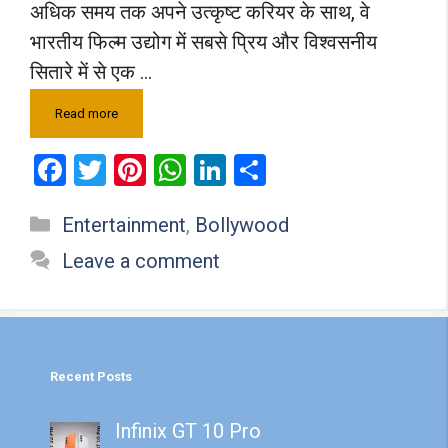
अधिक समय तक अपने उत्कृष्ट करियर के साथ, वे
भारतीय फिल्म उद्योग में सबसे प्रिय और विश्वसनीय
सितारे में से एक …
Read more
F
T
Pi
W
Li
S
a
wi
nt
h
n
h
Categories
Entertainment
,
Bollywood
ce
tt
er
at
ke
ar
b
er
es
s
dI
e
Leave a comment
o
t
A
n
o
p
k
p
Recent Posts
Infinix GT 10 Pro