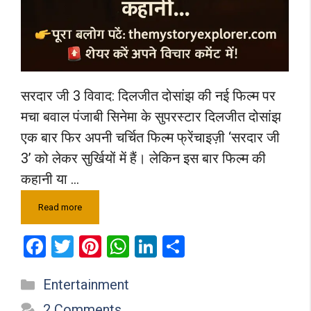
सरदार जी 3 विवाद: दिलजीत दोसांझ की नई फिल्म पर
मचा बवाल पंजाबी सिनेमा के सुपरस्टार दिलजीत दोसांझ
एक बार फिर अपनी चर्चित फिल्म फ्रेंचाइज़ी ‘सरदार जी
3’ को लेकर सुर्खियों में हैं। लेकिन इस बार फिल्म की
कहानी या …
Read more
F
T
Pi
W
Li
S
a
wi
nt
h
n
h
Categories
Entertainment
ce
tt
er
at
ke
ar
2 Comments