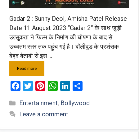
Gadar 2 : Sunny Deol, Amisha Patel Release
Date 11 August 2023 “Gadar 2” के साथ जुड़ी
उत्सुकता ने फिल्म के निर्माण की घोषणा के बाद से
उच्चतम स्तर तक पहुंच गई है। बॉलीवुड के प्रशंसक
बेहद बेताबी से इस …
Read more
F
T
Pi
W
Li
S
a
wi
nt
h
n
h
Categories
Entertainment
,
Bollywood
ce
tt
er
at
ke
ar
b
er
es
s
dI
e
Leave a comment
o
t
A
n
o
p