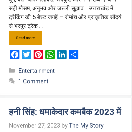
सही मौसम, अनुभव और जरूरी सुझाव। उत्तराखंड में
ट्रैकिंग की 5 बेस्ट जगहें – रोमांच और प्राकृतिक सौंदर्य
से भरपूर ट्रैक …
Read more
F
T
Pi
W
Li
S
a
wi
nt
h
n
h
Categories
Entertainment
ce
tt
er
at
ke
ar
b
er
es
s
dI
e
1 Comment
o
t
A
n
o
p
k
p
हनी सिंह: धमाकेदार कमबैक 2023 में
November 27, 2023
by
The My Story