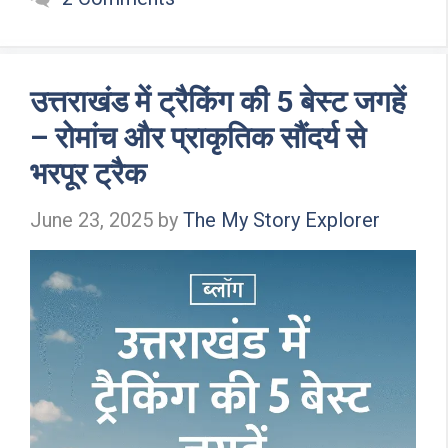
b
er
es
s
dI
e
o
t
A
n
o
p
k
p
उत्तराखंड में ट्रैकिंग की 5 बेस्ट जगहें
– रोमांच और प्राकृतिक सौंदर्य से
भरपूर ट्रैक
June 23, 2025
by
The My Story Explorer