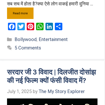
सब सच में होता है?क्या ऐसे लोग वाकई हमारी दुनिया …
Read more
F
T
Pi
W
Li
S
a
wi
nt
h
n
h
Categories
Bollywood
,
Entertainment
ce
tt
er
at
ke
ar
b
er
es
s
dI
e
5 Comments
o
t
A
n
o
p
k
p
सरदार जी 3 विवाद | दिलजीत दोसांझ
की नई फिल्म क्यों फंसी विवाद में?
July 1, 2025
by
The My Story Explorer