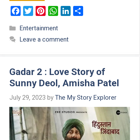
F
T
Pi
W
Li
S
a
wi
nt
h
n
h
Categories
Entertainment
ce
tt
er
at
ke
ar
b
er
es
s
dI
e
Leave a comment
o
t
A
n
o
p
k
p
Gadar 2 : Love Story of
Sunny Deol, Amisha Patel
July 29, 2023
by
The My Story Explorer