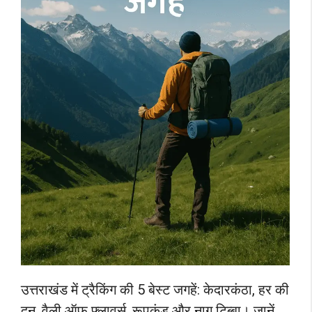
उत्तराखंड में ट्रैकिंग की 5 बेस्ट जगहें: केदारकंठा, हर की
दून, वैली ऑफ फ्लावर्स, रूपकुंड और नाग टिब्बा। जानें