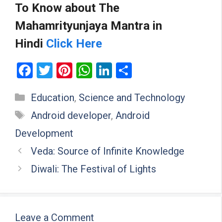
To Know about
The
Mahamrityunjaya Mantra
in
Hindi
Click Here
F
T
Pi
W
Li
S
a
wi
nt
h
n
h
Categories
Education
,
Science and Technology
ce
tt
er
at
ke
ar
Tags
b
er
es
s
dI
e
Android developer
,
Android
o
t
A
n
Development
o
p
Veda: Source of Infinite Knowledge
k
p
Diwali: The Festival of Lights
Leave a Comment