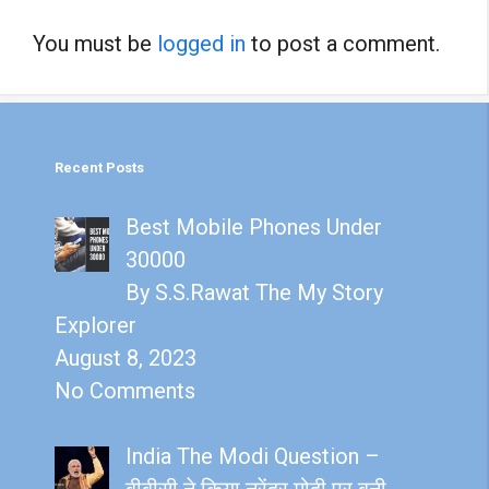
You must be
logged in
to post a comment.
Recent Posts
Best Mobile Phones Under
30000
By S.S.Rawat The My Story
Explorer
August 8, 2023
No Comments
India The Modi Question –
बीबीसी ने किया नरेंद्र मोदी पर बनी