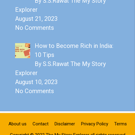
By S.S.Rawat The My Story
Explorer
August 21, 2023
No Comments
How to Become Rich in India:
10 Tips
By S.S.Rawat The My Story
Explorer
August 10, 2023
No Comments
About us
Contact
Disclaimer
Privacy Policy
Terms
Copyright © 2022 The My Story Explorer all rights reserved