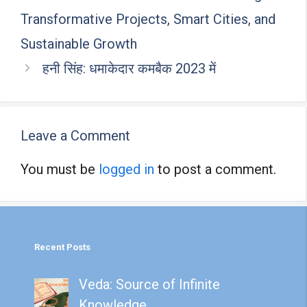
o
p
Transformative Projects, Smart Cities, and
k
p
Sustainable Growth
हनी सिंह: धमाकेदार कमबैक 2023 में
Leave a Comment
You must be
logged in
to post a comment.
Recent Posts
Veda: Source of Infinite
Knowledge