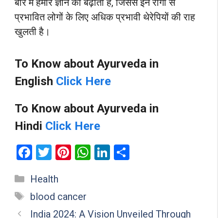
बारे में हमारे ज्ञान को बढ़ाता है, जिससे इन रोगों से
प्रभावित लोगों के लिए अधिक प्रभावी थेरेपियों की राह
खुलती है।
To Know about Ayurveda in
English
Click Here
To Know about Ayurveda in
Hindi
Click Here
F
T
Pi
W
Li
S
a
wi
nt
h
n
h
Categories
Health
ce
tt
er
at
ke
ar
Tags
b
er
es
s
dI
e
blood cancer
o
t
A
n
India 2024: A Vision Unveiled Through