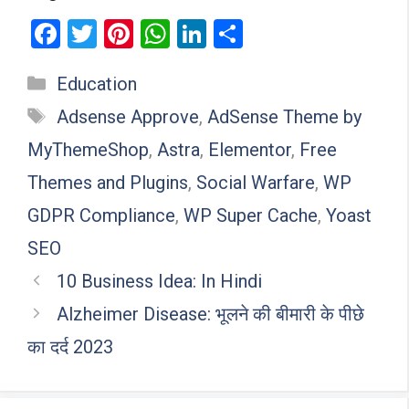
F
T
Pi
W
Li
S
a
wi
nt
h
n
h
Categories
Education
ce
tt
er
at
ke
ar
Tags
b
er
es
s
dI
e
Adsense Approve
,
AdSense Theme by
o
t
A
n
MyThemeShop
,
Astra
,
Elementor
,
Free
o
p
Themes and Plugins
,
Social Warfare
,
WP
k
p
GDPR Compliance
,
WP Super Cache
,
Yoast
SEO
10 Business Idea: In Hindi
Alzheimer Disease: भूलने की बीमारी के पीछे
का दर्द 2023