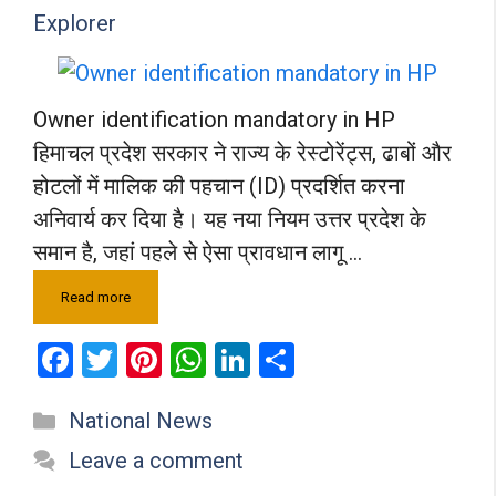
Explorer
Owner identification mandatory in HP
हिमाचल प्रदेश सरकार ने राज्य के रेस्टोरेंट्स, ढाबों और
होटलों में मालिक की पहचान (ID) प्रदर्शित करना
अनिवार्य कर दिया है। यह नया नियम उत्तर प्रदेश के
समान है, जहां पहले से ऐसा प्रावधान लागू …
Read more
F
T
Pi
W
Li
S
a
wi
nt
h
n
h
Categories
National News
ce
tt
er
at
ke
ar
b
er
es
s
dI
e
Leave a comment