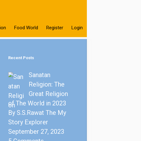
ion
Food World
Register
Login
Recent Posts
Sanatan
Religion: The
Great Religion
of The World in 2023
By S.S.Rawat The My
Story Explorer
September 27, 2023