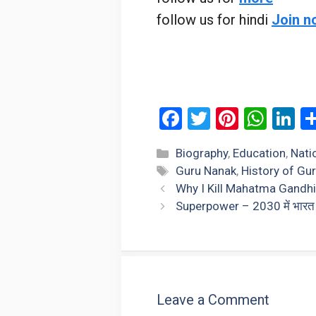
follow us for hindi
Join n
F
T
Pi
W
Li
a
wi
nt
h
n
Categories
Biography
,
Education
,
Nati
ce
tt
er
at
k
Tags
Guru Nanak
,
History of Gu
b
er
es
s
dI
Why I Kill Mahatma Gandhi
o
t
A
n
Superpower – 2030 में भारत मह
o
p
k
p
Leave a Comment