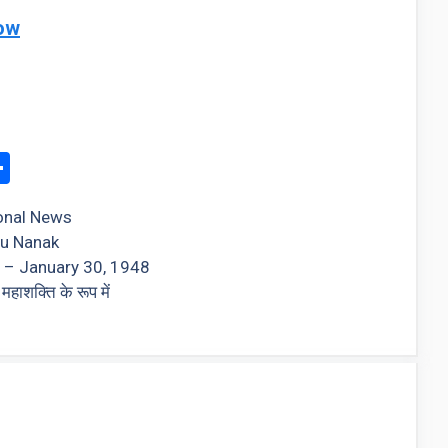
ow
S
h
onal News
e
ar
ru Nanak
e
 – January 30, 1948
ाशक्ति के रूप में