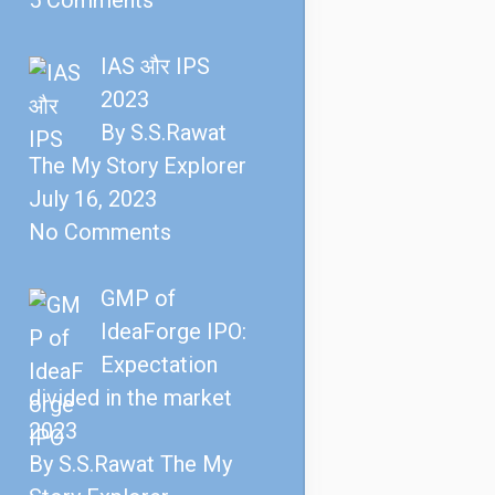
5 Comments
IAS और IPS
2023
By S.S.Rawat
The My Story Explorer
July 16, 2023
No Comments
GMP of
IdeaForge IPO:
Expectation
divided in the market
2023
By S.S.Rawat The My