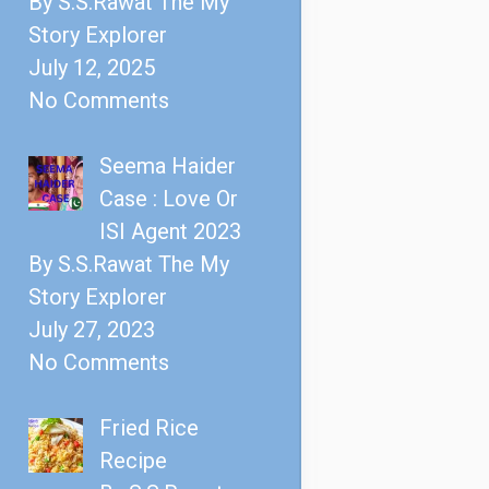
By S.S.Rawat The My
Story Explorer
July 12, 2025
No Comments
Seema Haider
Case : Love Or
ISI Agent 2023
By S.S.Rawat The My
Story Explorer
July 27, 2023
No Comments
Fried Rice
Recipe