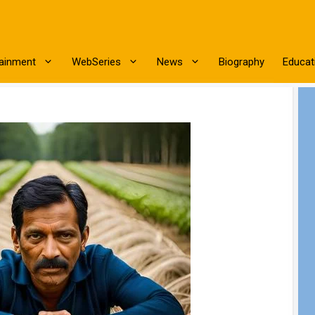
tainment
WebSeries
News
Biography
Educat