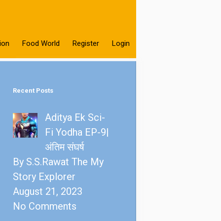
ion
Food World
Register
Login
Recent Posts
Aditya Ek Sci-
Fi Yodha EP-9|
अंतिम संघर्ष
By S.S.Rawat The My
Story Explorer
August 21, 2023
No Comments