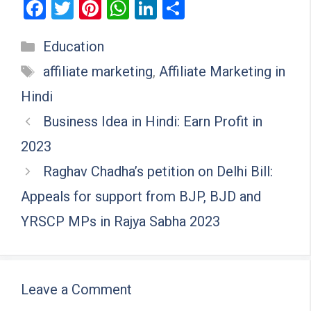
F
T
Pi
W
Li
S
a
wi
nt
h
n
h
Categories
Education
ce
tt
er
at
ke
ar
Tags
b
er
es
s
dI
e
affiliate marketing
,
Affiliate Marketing in
o
t
A
n
Hindi
o
p
Business Idea in Hindi: Earn Profit in
k
p
2023
Raghav Chadha’s petition on Delhi Bill:
Appeals for support from BJP, BJD and
YRSCP MPs in Rajya Sabha 2023
Leave a Comment