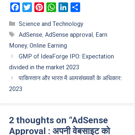
F
T
Pi
W
Li
S
a
wi
nt
h
n
h
Categories
Science and Technology
ce
tt
er
at
ke
ar
Tags
b
er
es
s
dI
e
AdSense
,
AdSense approval
,
Earn
o
t
A
n
Money
,
Online Earning
o
p
GMP of IdeaForge IPO: Expectation
k
p
divided in the market 2023
पाकिस्तान और भारत में अल्पसंख्यकों के अधिकार:
2023
2 thoughts on “AdSense
Approval : अपनी वेबसाइट को