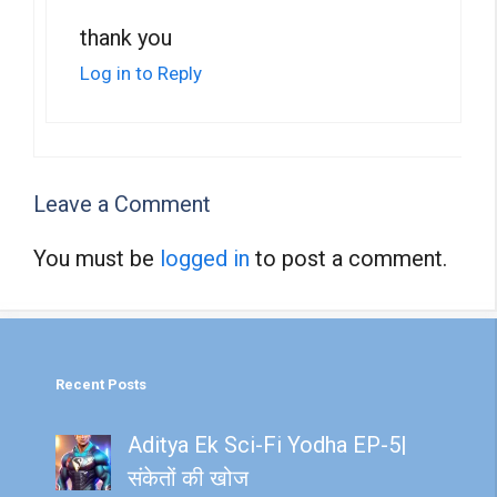
thank you
Log in to Reply
Leave a Comment
You must be
logged in
to post a comment.
Recent Posts
Aditya Ek Sci-Fi Yodha EP-5|
संकेतों की खोज